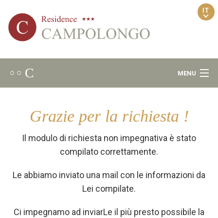
IT
C
○ ○
MENU
Benvenuto
Grazie per la richiesta !
Ambiente
Il modulo di richiesta non impegnativa è stato
Area Relax
compilato correttamente.
Le abbiamo inviato una mail con le informazioni da
Appartamenti
Lei compilate.
Noleggio bici
Ci impegnamo ad inviarLe il più presto possibile la