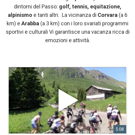
Località
dintorni del Passo:
golf, tennis, equitazione,
alpinismo
e tanti altri. La vicinanza di
Corvara
(a 6
Prezzi
km) e
Arabba
(a 3 km) con i loro svariati programmi
sportivi e culturali Vi garantisce una vacanza ricca di
Richiesta
emozioni e attività.
5:08