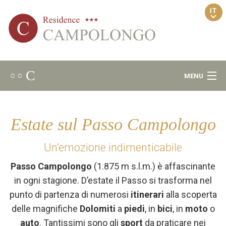
IT
C
○ ○
MENU
Benvenuto
Estate sul Passo Campolongo
Ambiente
Un’emozione indimenticabile
Area Relax
Passo Campolongo
(1.875 m s.l.m.) è affascinante
in ogni stagione. D’estate il Passo si trasforma nel
Appartamenti
punto di partenza di numerosi
itinerari
alla scoperta
delle magnifiche
Dolomiti
a
piedi
, in
bici
, in
moto
o
Noleggio bici
auto
. Tantissimi sono gli
sport
da praticare nei